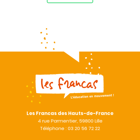
Les Francas des Hauts-de-France
4 rue Parmentier, 59800 Lille
Téléphone : 03 20 56 72 22