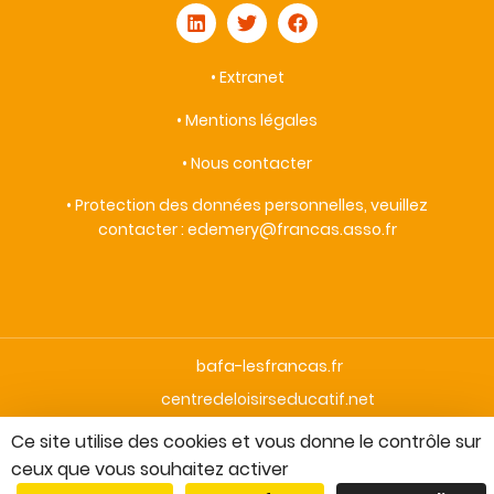
•
Extranet
•
Mentions légales
•
Nous contacter
• Protection des données personnelles, veuillez
contacter : edemery
@fr
ancas.asso.fr
bafa-lesfrancas.fr
centredeloisirseducatif.net
enfantsacteurscitoyens.fr
Ce site utilise des cookies et vous donne le contrôle sur
droitauxloisirscollectifs.francas.asso.fr
ceux que vous souhaitez activer