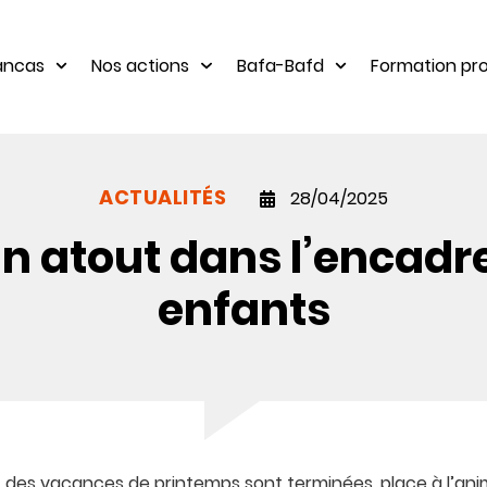
rancas
Nos actions
Bafa-Bafd
Formation pro
ACTUALITÉS
28/04/2025
un atout dans l’encad
enfants
A des vacances de printemps sont terminées, place à l’an