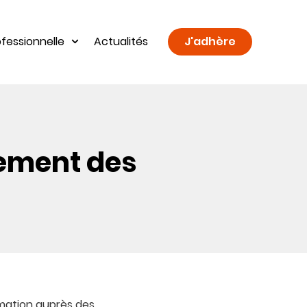
fessionnelle
Actualités
J'adhère
rement des
imation auprès des