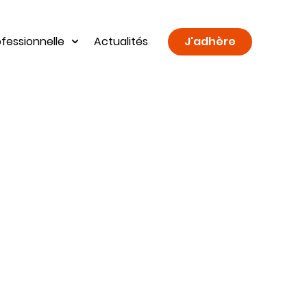
fessionnelle
Actualités
J'adhère